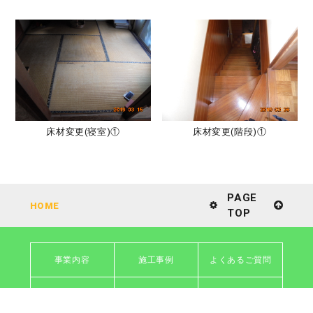
床材変更(寝室)①
床材変更(階段)①
PAGE
HOME
TOP
事業内容
施工事例
よくあるご質問
会社情報
採用情報
個人情報保護