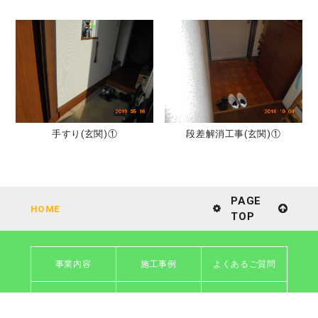
手すり(玄関)①
段差解消工事(玄関)①
PAGE
HOME
TOP
事業内容
施工事例
よくあるご質問
会社情報
採用情報
個人情報保護