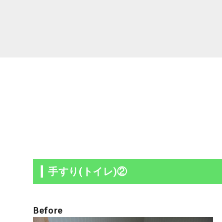
手すり(トイレ)②
Before